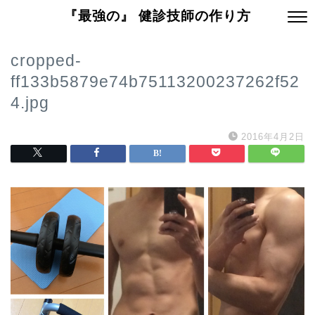
『最強の』 健診技師の作り方
cropped-
ff133b5879e74b75113200237262f52
4.jpg
2016年4月2日