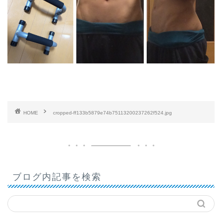
HOME
cropped-ff133b5879e74b75113200237262f524.jpg
ブログ内記事を検索