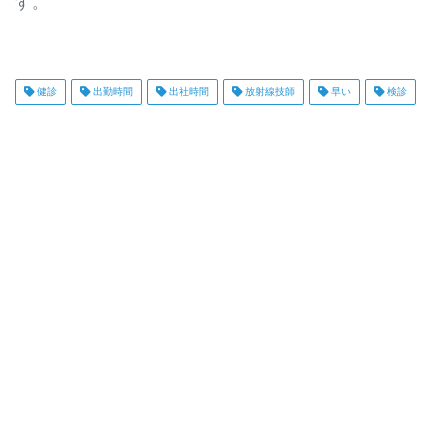
す。
健診
出勤時間
出社時間
放射線技師
早い
検診